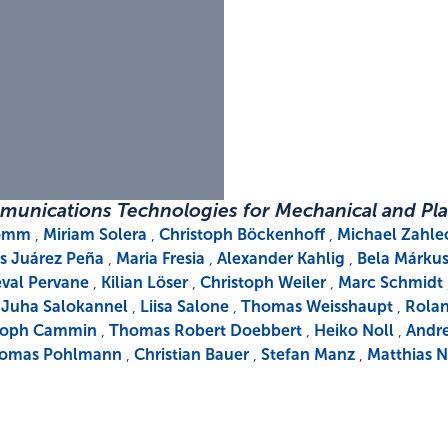
munications Technologies for Mechanical and Pla
komm
,
Miriam Solera
,
Christoph Böckenhoff
,
Michael Zahle
is Juárez Peña
,
Maria Fresia
,
Alexander Kahlig
,
Bela Márku
val Pervane
,
Kilian Löser
,
Christoph Weiler
,
Marc Schmidt
,
Juha Salokannel
,
Liisa Salone
,
Thomas Weisshaupt
,
Rolan
toph Cammin
,
Thomas Robert Doebbert
,
Heiko Noll
,
Andre
omas Pohlmann
,
Christian Bauer
,
Stefan Manz
,
Matthias N