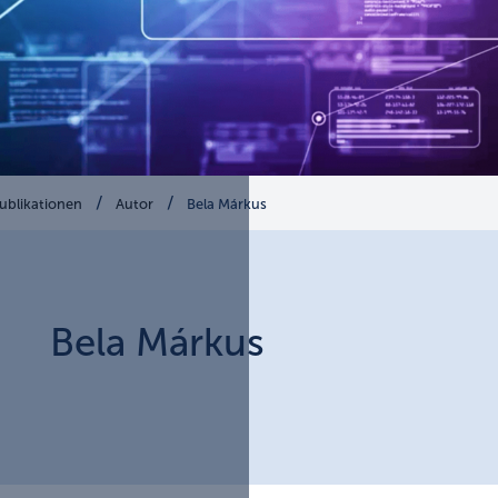
ublikationen
Autor
Bela Márkus
Bela
Márkus