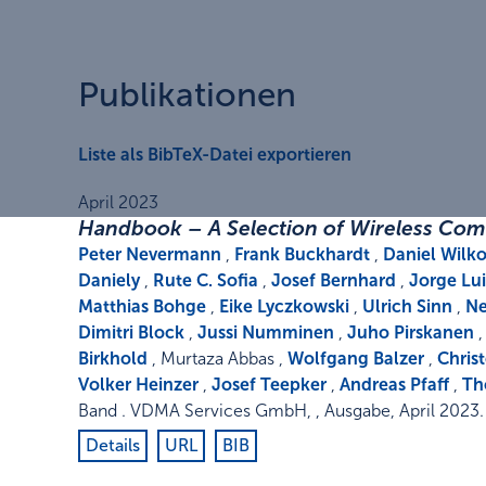
Publikationen
Liste als BibTeX-Datei exportieren
April 2023
Handbook – A Selection of Wireless Com
Peter Nevermann
,
Frank Buckhardt
,
Daniel Wil
Daniely
,
Rute C. Sofia
,
Josef Bernhard
,
Jorge Lu
Matthias Bohge
,
Eike Lyczkowski
,
Ulrich Sinn
,
Ne
Dimitri Block
,
Jussi Numminen
,
Juho Pirskanen
Birkhold
, Murtaza Abbas ,
Wolfgang Balzer
,
Chris
Volker Heinzer
,
Josef Teepker
,
Andreas Pfaff
,
Th
Band
.
VDMA Services GmbH
,
,
Ausgabe
,
April 2023
.
Details
URL
BIB