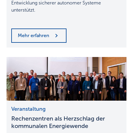
Entwicklung sicherer autonomer Systeme
unterstützt.
Mehr erfahren
Rechenzentren
Veranstaltung
als
Rechenzentren als Herzschlag der
Herzschlag
der
kommunalen Energiewende
kommunalen