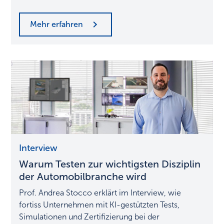
Mehr erfahren
Warum
Interview
Testen
Warum Testen zur wichtigsten Disziplin
zur
wichtigsten
der Automobilbranche wird
Disziplin
Prof. Andrea Stocco erklärt im Interview, wie
der
fortiss Unternehmen mit KI-gestützten Tests,
Automobilbranche
Simulationen und Zertifizierung bei der
wird