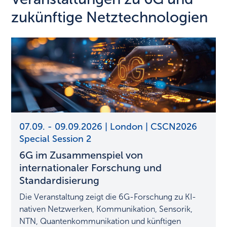
zukünftige Netztechnologien
6G
07.09. - 09.09.2026 | London | CSCN2026
im
Special Session 2
Zusammenspiel
6G im Zusammenspiel von
von
internationaler
internationaler Forschung und
Forschung
Standardisierung
und
Die Veranstaltung zeigt die 6G-Forschung zu KI-
Standardisierung
nativen Netzwerken, Kommunikation, Sensorik,
NTN, Quantenkommunikation und künftigen