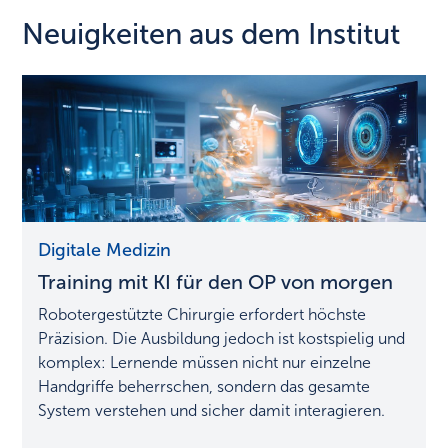
Neuigkeiten aus dem Institut
Training
Digitale Medizin
mit
Training mit KI für den OP von morgen
KI
für
Robotergestützte Chirurgie erfordert höchste
den
Präzision. Die Ausbildung jedoch ist kostspielig und
OP
komplex: Lernende müssen nicht nur einzelne
von
Handgriffe beherrschen, sondern das gesamte
morgen
System verstehen und sicher damit interagieren.