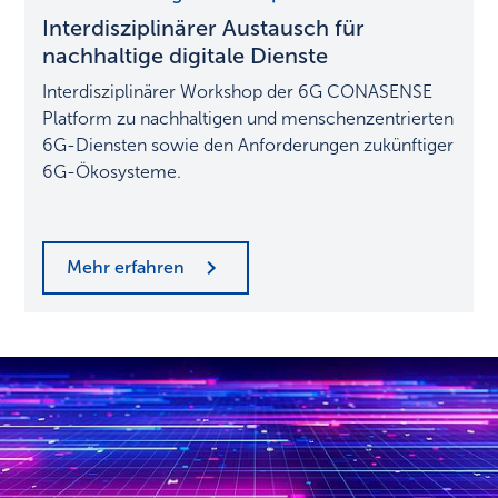
Interdisziplinärer Austausch für
nachhaltige
digitale
nachhaltige digitale Dienste
Dienste
Interdisziplinärer Workshop der 6G CONASENSE
Platform zu nachhaltigen und menschenzentrierten
6G-Diensten sowie den Anforderungen zukünftiger
6G-Ökosysteme.
Mehr erfahren