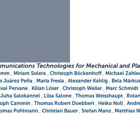
munications Technologies for Mechanical and Pla
komm
,
Miriam Solera
,
Christoph Böckenhoff
,
Michael Zahle
is Juárez Peña
,
Maria Fresia
,
Alexander Kahlig
,
Bela Márku
val Pervane
,
Kilian Löser
,
Christoph Weiler
,
Marc Schmidt
,
Juha Salokannel
,
Liisa Salone
,
Thomas Weisshaupt
,
Rolan
toph Cammin
,
Thomas Robert Doebbert
,
Heiko Noll
,
Andre
omas Pohlmann
,
Christian Bauer
,
Stefan Manz
,
Matthias N