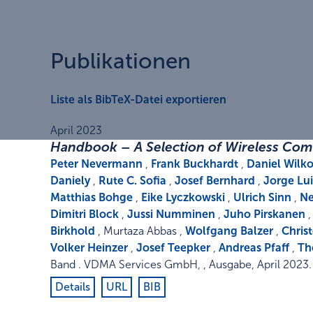
Publikationen
Liste als BibTeX-Datei exportieren
April 2023
Handbook – A Selection of Wireless Com
Peter Nevermann
,
Frank Buckhardt
,
Daniel Wil
Daniely
,
Rute C. Sofia
,
Josef Bernhard
,
Jorge Lu
Matthias Bohge
,
Eike Lyczkowski
,
Ulrich Sinn
,
Ne
Dimitri Block
,
Jussi Numminen
,
Juho Pirskanen
Birkhold
, Murtaza Abbas ,
Wolfgang Balzer
,
Chris
Volker Heinzer
,
Josef Teepker
,
Andreas Pfaff
,
Th
Band
.
VDMA Services GmbH
,
,
Ausgabe
,
April 2023
.
Details
URL
BIB