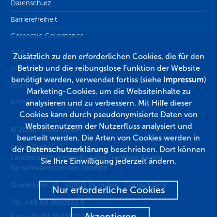
Datenschutz
Barrierefreiheit
Corporate Governance
AGB
Zusätzlich zu den erforderlichen Cookies, die für den
Betrieb und die reibungslose Funktion der Website
Impressum
benötigt werden, verwendet fortiss (siehe
Impressum
)
Alumni
Marketing-Cookies, um die Websiteinhalte zu
Kontakt
analysieren und zu verbessern. Mit Hilfe dieser
Cookies kann durch pseudonymisierte Daten von
Websitenutzern der Nutzerfluss analysiert und
© 2026, fortiss GmbH
beurteilt werden. Die Arten von Cookies werden in
fortiss GmbH
der
Datenschutzerklärung
beschrieben. Dort können
Landesforschungsinstitut des Freistaats Bayern
Sie Ihre Einwilligung jederzeit ändern.
für softwareintensive Systeme
Guerickestr. 25
·
80805
München
·
Deutschland
Nur erforderliche Cookies
Tel:
+49 89 3603522 0
Akzeptieren
Fax:
+49 89 3603522 50