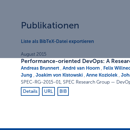
Publikationen
Liste als BibTeX-Datei exportieren
August 2015
Performance-oriented DevOps: A Resea
Andreas Brunnert
,
André van Hoorn
,
Felix Willne
Jung
,
Joakim von Kistowski
,
Anne Koziolek
,
Joh
SPEC-RG-2015-01
,
SPEC Research Group — DevOps
Details
URL
BIB