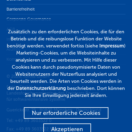
Barrierefreiheit
Corporate Governance
AGB
Zusätzlich zu den erforderlichen Cookies, die für den
Betrieb und die reibungslose Funktion der Website
Impressum
benötigt werden, verwendet fortiss (siehe
Impressum
)
Alumni
Marketing-Cookies, um die Websiteinhalte zu
Kontakt
analysieren und zu verbessern. Mit Hilfe dieser
Cookies kann durch pseudonymisierte Daten von
Websitenutzern der Nutzerfluss analysiert und
© 2026, fortiss GmbH
beurteilt werden. Die Arten von Cookies werden in
fortiss GmbH
der
Datenschutzerklärung
beschrieben. Dort können
Landesforschungsinstitut des Freistaats Bayern
Sie Ihre Einwilligung jederzeit ändern.
für softwareintensive Systeme
Guerickestr. 25
·
80805
München
·
Deutschland
Nur erforderliche Cookies
Tel:
+49 89 3603522 0
Akzeptieren
Fax:
+49 89 3603522 50