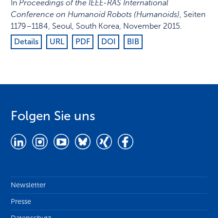
In
Proceedings of the IEEE-RAS International
Conference on Humanoid Robots (Humanoids)
,
Seiten
1179–1184
,
Seoul, South Korea
,
November 2015
.
Details
URL
PDF
DOI
BIB
Folgen Sie uns
Newsletter
Presse
Datenschutz