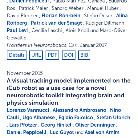
,
Daniel Peppicelli
, Pablo Martinez-Canada , Eduardo
Ros , Patrick Maier , Sandro Weber , Manuel Huber ,
David Plecher ,
Florian Röhrbein
, Stefan Deser ,
Alina
Roitberg
,
Patrick van der Smagt
, Rüdiger Dillmann ,
Paul Levi
, Cecilia Laschi , Alois Knoll und Marc-Oliver
Gewaltig
Frontiers in Neurorobotics
,
11
()
:
,
Januar 2017
.
Details
URL
PDF
DOI
BIB
November 2015
A visual tracking model implemented on the
iCub robot as a use case for a novel
neurorobotic toolkit integrating brain and
physics simulation
Lorenzo Vannucci
,
Alessandro Ambrosano
,
Nino
Cauli
,
Ugo Albanese
,
Egidio Falotico
,
Stefan Ulbrich
,
Lars Pfotzer
,
Georg Hinkel
,
Oliver Denninger
,
Daniel Peppicelli
,
Luc Guyot
und
Axel von Arnim