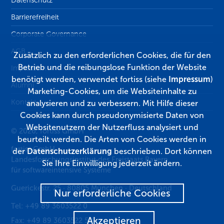
Barrierefreiheit
Corporate Governance
AGB
Zusätzlich zu den erforderlichen Cookies, die für den
Betrieb und die reibungslose Funktion der Website
Impressum
benötigt werden, verwendet fortiss (siehe
Impressum
)
Alumni
Marketing-Cookies, um die Websiteinhalte zu
Kontakt
analysieren und zu verbessern. Mit Hilfe dieser
Cookies kann durch pseudonymisierte Daten von
Websitenutzern der Nutzerfluss analysiert und
© 2026, fortiss GmbH
beurteilt werden. Die Arten von Cookies werden in
fortiss GmbH
der
Datenschutzerklärung
beschrieben. Dort können
Landesforschungsinstitut des Freistaats Bayern
Sie Ihre Einwilligung jederzeit ändern.
für softwareintensive Systeme
Guerickestr. 25
·
80805
München
·
Deutschland
Nur erforderliche Cookies
Tel:
+49 89 3603522 0
Akzeptieren
Fax:
+49 89 3603522 50