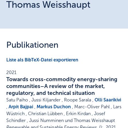
Thomas
Weisshaupt
Publikationen
Liste als BibTeX-Datei exportieren
2021
Towards cross-commodity energy-sharing
communities–A review of the market,
regulatory, and technical situation
Satu Paiho , Jussi Kiljander , Roope Sarala ,
Olli Saarikivi
,
Arpit Bajpai
,
Markus Duchon
, Marc-Oliver Pahl , Lars
Wüstrich , Christian Lübben , Erkin Kirdan , Josef
Schindler , Jussi Numminen und Thomas Weisshaupt
Renewable and Sustainable Energy Reviews
,
()
:
,
2021
.