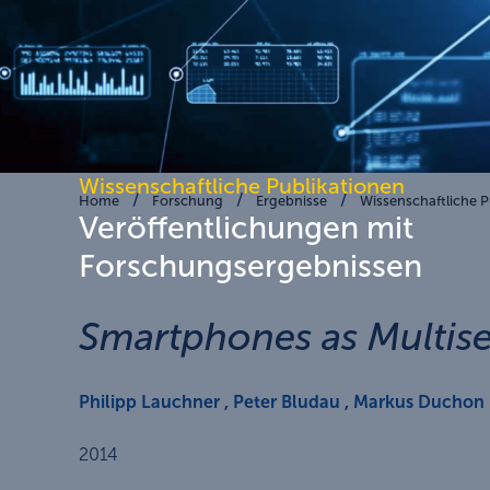
Wissenschaftliche Publikationen
Home
Forschung
Ergebnisse
Wissenschaftliche P
Veröffentlichungen mit
Forschungsergebnissen
Smartphones as Multise
Philipp Lauchner
,
Peter Bludau
,
Markus Duchon
2014