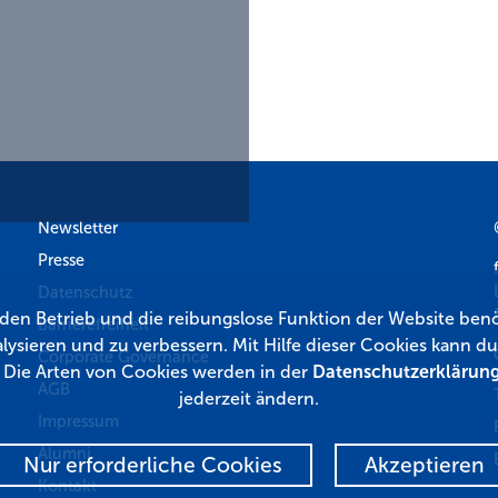
Newsletter
Presse
Datenschutz
r den Betrieb und die reibungslose Funktion der Website benö
Barrierefreiheit
lysieren und zu verbessern. Mit Hilfe dieser Cookies kann
Corporate Governance
. Die Arten von Cookies werden in der
Datenschutzerklärun
AGB
jederzeit ändern.
Impressum
Alumni
Nur erforderliche Cookies
Akzeptieren
Kontakt