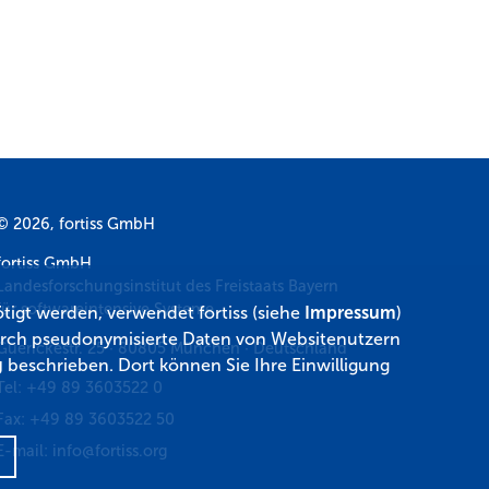
© 2026, fortiss GmbH
fortiss GmbH
Landesforschungsinstitut des Freistaats Bayern
für softwareintensive Systeme
tigt werden, verwendet fortiss (siehe
Impressum
)
 durch pseudonymisierte Daten von Websitenutzern
Guerickestr. 25
·
80805
München
·
Deutschland
g
beschrieben. Dort können Sie Ihre Einwilligung
Tel:
+49 89 3603522 0
Fax:
+49 89 3603522 50
E-mail:
info@fortiss.org