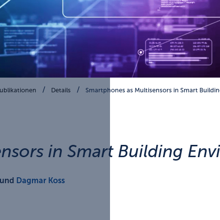
ublikationen
Details
Smartphones as Multisensors in Smart Buildi
nsors in Smart Building En
und
Dagmar Koss