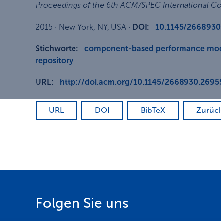
Proceedings of the 6th ACM/SPEC International C
2015
·
New York, NY, USA
·
DOI:
10.1145/2668930
Stichworte:
component-based performance mo
repository
URL:
http://doi.acm.org/10.1145/2668930.2695
URL
DOI
BibTeX
Zurüc
Folgen Sie uns