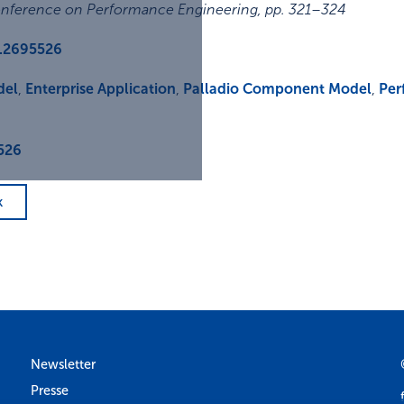
onference on Performance Engineering
,
pp. 321–324
.2695526
del
,
Enterprise Application
,
Palladio Component Model
,
Per
526
k
Newsletter
Presse