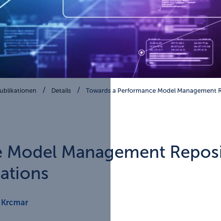
ublikationen
Details
Towards a Performance Model Management 
e Model Management Reposi
cations
 Krcmar