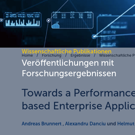
Wissenschaftliche Publikationen
Home
Forschung
Ergebnisse
Wissenschaftliche P
Veröffentlichungen mit
Forschungsergebnissen
Towards a Performanc
based Enterprise Appli
Andreas Brunnert
,
Alexandru Danciu
und
Helmut