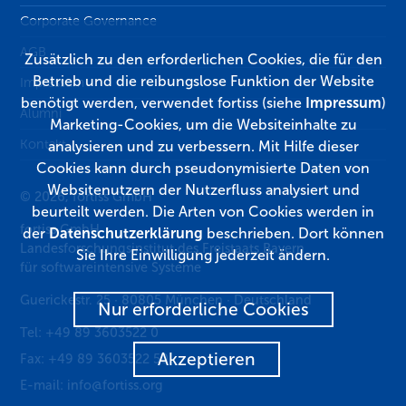
Corporate Governance
AGB
Zusätzlich zu den erforderlichen Cookies, die für den
Betrieb und die reibungslose Funktion der Website
Impressum
benötigt werden, verwendet fortiss (siehe
Impressum
)
Alumni
Marketing-Cookies, um die Websiteinhalte zu
Kontakt
analysieren und zu verbessern. Mit Hilfe dieser
Cookies kann durch pseudonymisierte Daten von
Websitenutzern der Nutzerfluss analysiert und
© 2026, fortiss GmbH
beurteilt werden. Die Arten von Cookies werden in
fortiss GmbH
der
Datenschutzerklärung
beschrieben. Dort können
Landesforschungsinstitut des Freistaats Bayern
Sie Ihre Einwilligung jederzeit ändern.
für softwareintensive Systeme
Guerickestr. 25
·
80805
München
·
Deutschland
Nur erforderliche Cookies
Tel:
+49 89 3603522 0
Akzeptieren
Fax:
+49 89 3603522 50
E-mail:
info@fortiss.org