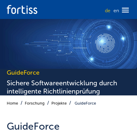
de
en
GuideForce
Sichere Softwareentwicklung durch
intelligente Richtlinienprüfung
Home
Forschung
Projekte
GuideForce
GuideForce