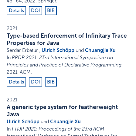
45–64
,
2022
.
Springer
.
Details
DOI
BIB
2021
Type-based Enforcement of Infinitary Trace
Properties for Java
Serdar Erbatur ,
Ulrich Schöpp
und
Chuangjie Xu
In
PPDP 2021: 23rd International Symposium on
Principles and Practice of Declarative Programming
,
2021
.
ACM
.
Details
DOI
BIB
2021
A generic type system for featherweight
Java
Ulrich Schöpp
und
Chuangjie Xu
In
FTfJP 2021: Proceedings of the 23rd ACM