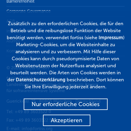
Barrierefreiheit
Corporate Governance
AGB
Zusätzlich zu den erforderlichen Cookies, die für den
Betrieb und die reibungslose Funktion der Website
Impressum
benötigt werden, verwendet fortiss (siehe
Impressum
)
Alumni
Marketing-Cookies, um die Websiteinhalte zu
Kontakt
analysieren und zu verbessern. Mit Hilfe dieser
Cookies kann durch pseudonymisierte Daten von
Websitenutzern der Nutzerfluss analysiert und
© 2026, fortiss GmbH
beurteilt werden. Die Arten von Cookies werden in
fortiss GmbH
der
Datenschutzerklärung
beschrieben. Dort können
Landesforschungsinstitut des Freistaats Bayern
Sie Ihre Einwilligung jederzeit ändern.
für softwareintensive Systeme
Guerickestr. 25
·
80805
München
·
Deutschland
Nur erforderliche Cookies
Tel:
+49 89 3603522 0
Akzeptieren
Fax:
+49 89 3603522 50
E-mail:
info@fortiss.org