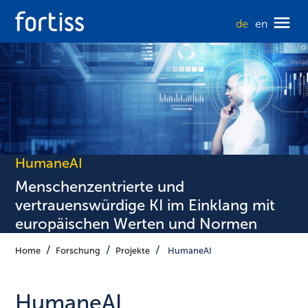
de
en
HumaneAI
Menschenzentrierte und
vertrauenswürdige KI im Einklang mit
europäischen Werten und Normen
Home
Forschung
Projekte
HumaneAI
HumaneAI