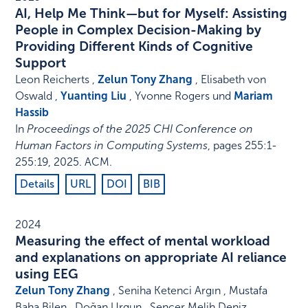
AI, Help Me Think—but for Myself: Assisting
People in Complex Decision-Making by
Providing Different Kinds of Cognitive
Support
Leon Reicherts ,
Zelun Tony Zhang
, Elisabeth von
Oswald ,
Yuanting Liu
, Yvonne Rogers und
Mariam
Hassib
In
Proceedings of the 2025 CHI Conference on
Human Factors in Computing Systems
,
pages 255:1-
255:19
,
2025
.
ACM
.
Details
URL
DOI
BIB
2024
Measuring the effect of mental workload
and explanations on appropriate AI reliance
using EEG
Zelun Tony Zhang
, Seniha Ketenci Argın , Mustafa
Baha Bilen , Doğan Urgun , Sencer Melih Deniz ,