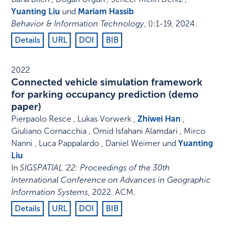
Yuanting Liu
und
Mariam Hassib
Behavior & Information Technology
,
()
:
1-19
,
2024
.
Details
URL
DOI
BIB
2022
Connected vehicle simulation framework
for parking occupancy prediction (demo
paper)
Pierpaolo Resce , Lukas Vorwerk ,
Zhiwei Han
,
Giuliano Cornacchia , Omid Isfahani Alamdari , Mirco
Nanni , Luca Pappalardo , Daniel Weimer und
Yuanting
Liu
In
SIGSPATIAL '22: Proceedings of the 30th
International Conference on Advances in Geographic
Information Systems
,
2022
.
ACM
.
Details
URL
DOI
BIB