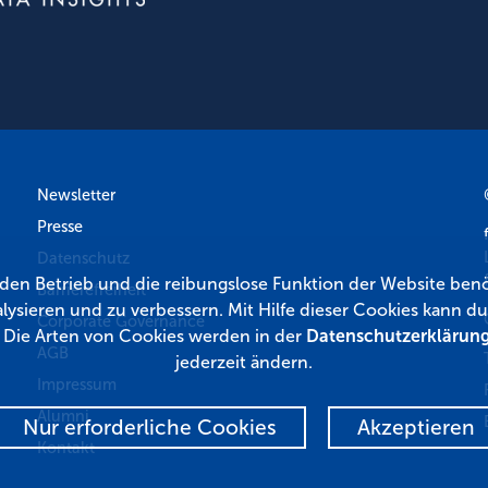
Newsletter
Presse
Datenschutz
r den Betrieb und die reibungslose Funktion der Website benö
Barrierefreiheit
lysieren und zu verbessern. Mit Hilfe dieser Cookies kann
Corporate Governance
. Die Arten von Cookies werden in der
Datenschutzerklärun
AGB
jederzeit ändern.
Impressum
Alumni
Nur erforderliche Cookies
Akzeptieren
Kontakt