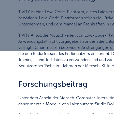
TIVITY ist eine Low-Code-Plattform, die es Laien e
benötigen. Low-Code-Plattformen sollen die Lücke 
Unternehmen, und dem Mangel an Fachkräften in de
TIVITY AI soll die Möglichkeiten von Low-Code-Pla
Anwendungsfall nicht vorgegeben, sondern die Ent
verfügt. Daher müssen besondere Anstrengungen u
die den Bedürfnissen des Endbenutzers entspricht. 
Trainings- und Testdaten zu verwenden sind und wi
Benutzeroberfläche im Rahmen der Mensch-KI-Inte
Forschungsbeitrag
Unter dem Aspekt der Mensch-Computer-Interaktion w
daher mentale Modelle von Laiennutzern für die Dok