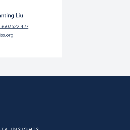
anting Liu
 3603522 427
iss.org