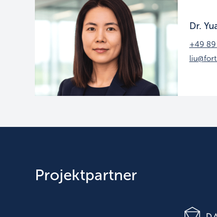
Dr. Yu
+49 89
liu@fort
Projektpartner