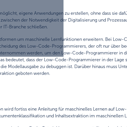
rmöglicht, eigene Anwendungen zu erstellen, ohne dass sie daf
zwischen der Notwendigkeit der Digitalisierung und Prozessau
r IT-Branche schließen.
ttformen um maschinelle Lernfunktionen erweitern. Bei Low-C
scheidung des Low-Code-Programmierers, der oft nur über be
nternommen werden, um den Low-Code-Programmierer in die L
Das bedeutet, dass der Low-Code-Programmierer in der Lage se
e die Modellausgabe zu debuggen ist. Darüber hinaus muss Unt
raktion geboten werden.
ird fortiss eine Anleitung für maschinelles Lernen auf Low-C
umentenklassifikation und Inhaltsextraktion im maschinellen L