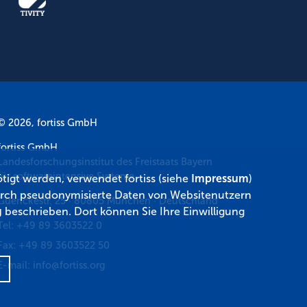
© 2026, fortiss GmbH
fortiss GmbH
Landesforschungsinstitut des Freistaats Bayern
für softwareintensive Systeme
tigt werden, verwendet fortiss (siehe
Impressum
)
 durch pseudonymisierte Daten von Websitenutzern
Guerickestr. 25
·
80805
München
·
Deutschland
g
beschrieben. Dort können Sie Ihre Einwilligung
Tel:
+49 89 3603522 0
Fax:
+49 89 3603522 50
E-mail:
info@fortiss.org