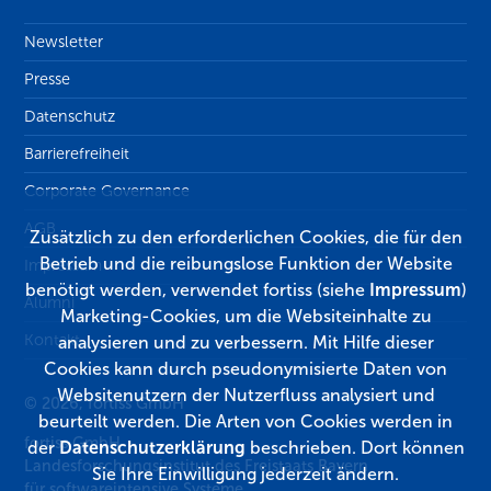
Newsletter
Presse
Datenschutz
Barrierefreiheit
Corporate Governance
AGB
Zusätzlich zu den erforderlichen Cookies, die für den
Betrieb und die reibungslose Funktion der Website
Impressum
benötigt werden, verwendet fortiss (siehe
Impressum
)
Alumni
Marketing-Cookies, um die Websiteinhalte zu
Kontakt
analysieren und zu verbessern. Mit Hilfe dieser
Cookies kann durch pseudonymisierte Daten von
Websitenutzern der Nutzerfluss analysiert und
© 2026, fortiss GmbH
beurteilt werden. Die Arten von Cookies werden in
fortiss GmbH
der
Datenschutzerklärung
beschrieben. Dort können
Landesforschungsinstitut des Freistaats Bayern
Sie Ihre Einwilligung jederzeit ändern.
für softwareintensive Systeme