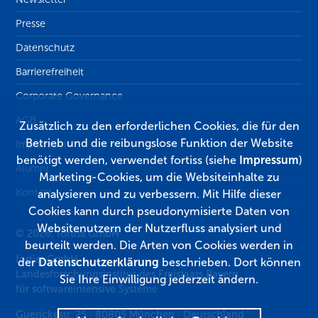
Presse
Datenschutz
Barrierefreiheit
Corporate Governance
AGB
Zusätzlich zu den erforderlichen Cookies, die für den
Betrieb und die reibungslose Funktion der Website
Impressum
benötigt werden, verwendet fortiss (siehe
Impressum
)
Alumni
Marketing-Cookies, um die Websiteinhalte zu
Kontakt
analysieren und zu verbessern. Mit Hilfe dieser
Cookies kann durch pseudonymisierte Daten von
Websitenutzern der Nutzerfluss analysiert und
© 2026, fortiss GmbH
beurteilt werden. Die Arten von Cookies werden in
fortiss GmbH
der
Datenschutzerklärung
beschrieben. Dort können
Landesforschungsinstitut des Freistaats Bayern
Sie Ihre Einwilligung jederzeit ändern.
für softwareintensive Systeme
Guerickestr. 25
·
80805
München
·
Deutschland