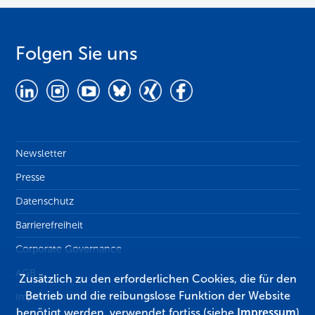
Folgen Sie uns
Newsletter
Presse
Datenschutz
Barrierefreiheit
Corporate Governance
AGB
Zusätzlich zu den erforderlichen Cookies, die für den
Betrieb und die reibungslose Funktion der Website
Impressum
benötigt werden, verwendet fortiss (siehe
Impressum
)