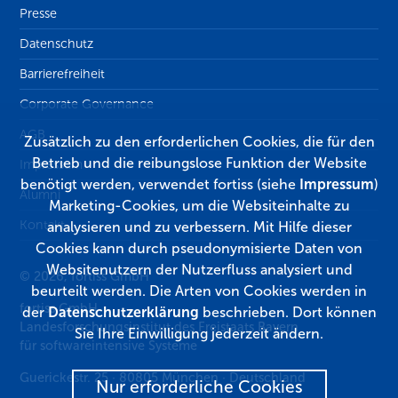
Presse
Datenschutz
Barrierefreiheit
Corporate Governance
AGB
Zusätzlich zu den erforderlichen Cookies, die für den
Betrieb und die reibungslose Funktion der Website
Impressum
benötigt werden, verwendet fortiss (siehe
Impressum
)
Alumni
Marketing-Cookies, um die Websiteinhalte zu
Kontakt
analysieren und zu verbessern. Mit Hilfe dieser
Cookies kann durch pseudonymisierte Daten von
Websitenutzern der Nutzerfluss analysiert und
© 2026, fortiss GmbH
beurteilt werden. Die Arten von Cookies werden in
fortiss GmbH
der
Datenschutzerklärung
beschrieben. Dort können
Landesforschungsinstitut des Freistaats Bayern
Sie Ihre Einwilligung jederzeit ändern.
für softwareintensive Systeme
Guerickestr. 25
·
80805
München
·
Deutschland
Nur erforderliche Cookies