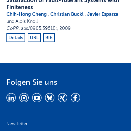
Satisfaction of Fault-Tolerant Systems with
Finiteness
Chih-Hong Cheng
,
Christian Buckl
,
Javier Esparza
und Alois Knoll
CoRR
,
abs/0905.3951
()
:
,
2009
.
Details
URL
BIB
Folgen Sie uns
Newsletter