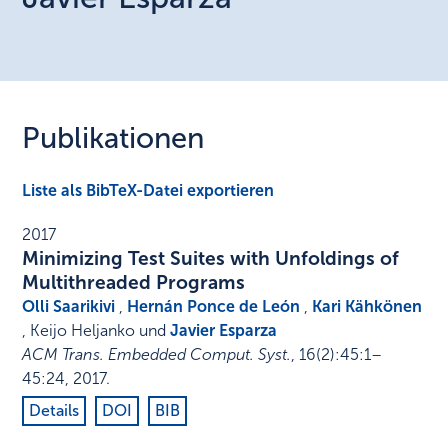
Publikationen
Liste als BibTeX-Datei exportieren
2017
Minimizing Test Suites with Unfoldings of
Multithreaded Programs
Olli Saarikivi
,
Hernán Ponce de León
,
Kari Kähkönen
, Keijo Heljanko und
Javier Esparza
ACM Trans. Embedded Comput. Syst.
,
16
(2)
:
45:1–
45:24
,
2017
.
Details
DOI
BIB