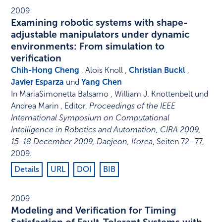
2009
Examining robotic systems with shape-
adjustable manipulators under dynamic
environments: From simulation to
verification
Chih-Hong Cheng
, Alois Knoll ,
Christian Buckl
,
Javier Esparza
und
Yang Chen
In
MariaSimonetta Balsamo , William J. Knottenbelt und
Andrea Marin , Editor
,
Proceedings of the IEEE
International Symposium on Computational
Intelligence in Robotics and Automation, CIRA 2009,
15-18 December 2009, Daejeon, Korea
,
Seiten 72–77
,
2009
.
Details
URL
DOI
BIB
2009
Modeling and Verification for Timing