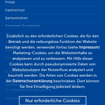
Presse
Datenschutz
Barrierefreiheit
Corporate Governance
AGB
Zusätzlich zu den erforderlichen Cookies, die für den
Betrieb und die reibungslose Funktion der Website
Impressum
benötigt werden, verwendet fortiss (siehe
Impressum
)
Alumni
Marketing-Cookies, um die Websiteinhalte zu
Kontakt
analysieren und zu verbessern. Mit Hilfe dieser
Cookies kann durch pseudonymisierte Daten von
Websitenutzern der Nutzerfluss analysiert und
© 2026, fortiss GmbH
beurteilt werden. Die Arten von Cookies werden in
fortiss GmbH
der
Datenschutzerklärung
beschrieben. Dort können
Landesforschungsinstitut des Freistaats Bayern
Sie Ihre Einwilligung jederzeit ändern.
für softwareintensive Systeme
Guerickestr. 25
·
80805
München
·
Deutschland
Nur erforderliche Cookies