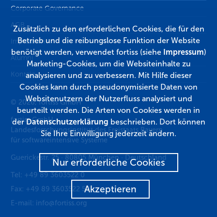
Corporate Governance
AGB
Zusätzlich zu den erforderlichen Cookies, die für den
Betrieb und die reibungslose Funktion der Website
Impressum
benötigt werden, verwendet fortiss (siehe
Impressum
)
Alumni
Marketing-Cookies, um die Websiteinhalte zu
Kontakt
analysieren und zu verbessern. Mit Hilfe dieser
Cookies kann durch pseudonymisierte Daten von
Websitenutzern der Nutzerfluss analysiert und
© 2026, fortiss GmbH
beurteilt werden. Die Arten von Cookies werden in
fortiss GmbH
der
Datenschutzerklärung
beschrieben. Dort können
Landesforschungsinstitut des Freistaats Bayern
Sie Ihre Einwilligung jederzeit ändern.
für softwareintensive Systeme
Guerickestr. 25
·
80805
München
·
Deutschland
Nur erforderliche Cookies
Tel:
+49 89 3603522 0
Akzeptieren
Fax:
+49 89 3603522 50
E-mail:
info@fortiss.org