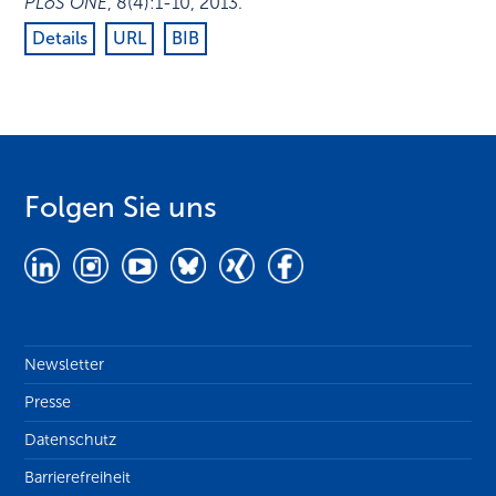
PLoS ONE
,
8
(4)
:
1-10
,
2013
.
Details
URL
BIB
Folgen Sie uns
Newsletter
Presse
Datenschutz
Barrierefreiheit