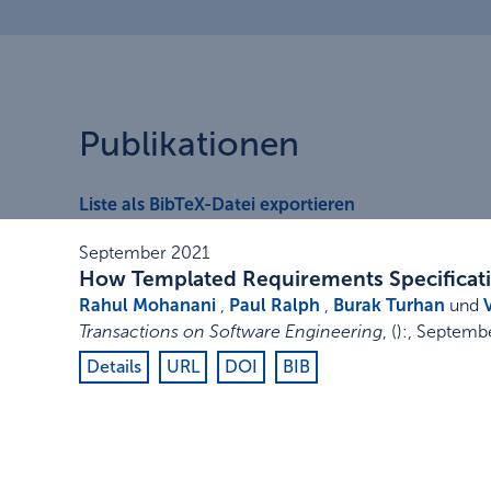
Publikationen
Liste als BibTeX-Datei exportieren
September 2021
How Templated Requirements Specificatio
Rahul Mohanani
,
Paul Ralph
,
Burak Turhan
und
Transactions on Software Engineering
,
()
:
,
Septembe
Details
URL
DOI
BIB