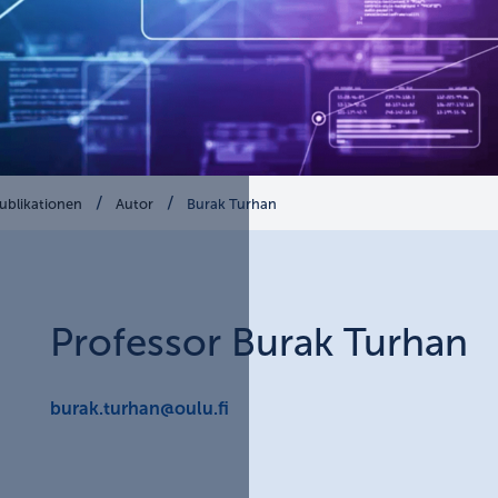
ublikationen
Autor
Burak Turhan
Professor
Burak
Turhan
burak.turhan@oulu.fi