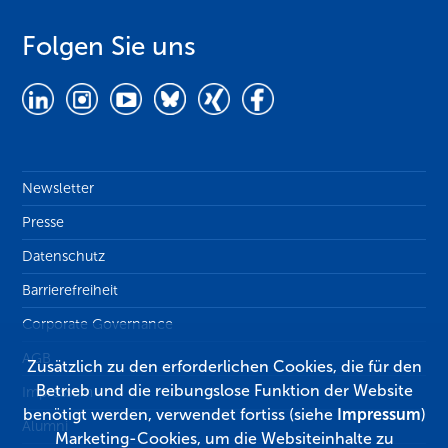
Folgen Sie uns
Newsletter
Presse
Datenschutz
Barrierefreiheit
Corporate Governance
AGB
Zusätzlich zu den erforderlichen Cookies, die für den
Betrieb und die reibungslose Funktion der Website
Impressum
benötigt werden, verwendet fortiss (siehe
Impressum
)
Alumni
Marketing-Cookies, um die Websiteinhalte zu