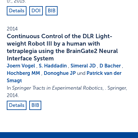
()
:
,
2015
.
Details
DOI
BIB
2014
Continuous Control of the DLR Light-
weight Robot III by a human with
tetraplegia using the BrainGate2 Neural
Interface System
Joern Vogel
,
S. Haddadin
,
Simeral JD
,
D Bacher
,
Hochberg MM
,
Donoghue JP
und
Patrick van der
Smagt
In
Springer Tracts in Experimental Robotics
, .
Springer
,
2014
.
Details
BIB