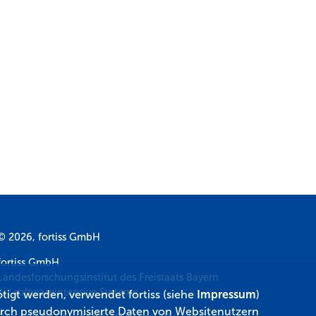
© 2026, fortiss GmbH
fortiss GmbH
Landesforschungsinstitut des Freistaats Bayern
für softwareintensive Systeme
tigt werden, verwendet fortiss (siehe
Impressum
)
 durch pseudonymisierte Daten von Websitenutzern