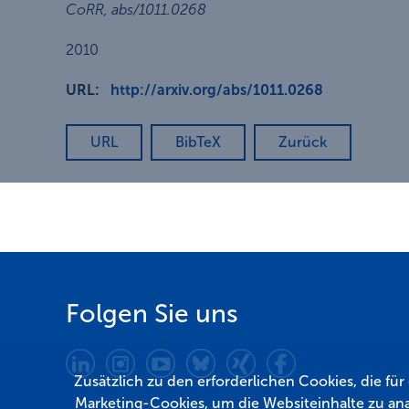
CoRR
,
abs/1011.0268
2010
URL:
http://arxiv.org/abs/1011.0268
URL
BibTeX
Zurück
Folgen Sie uns
Zusätzlich zu den erforderlichen Cookies, die fü
Marketing-Cookies, um die Websiteinhalte zu ana