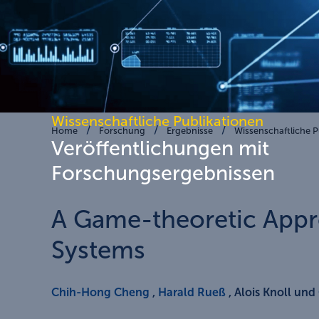
Wissenschaftliche Publikationen
Home
Forschung
Ergebnisse
Wissenschaftliche P
Veröffentlichungen mit
Forschungsergebnissen
A Game-theoretic Appr
Systems
Chih-Hong Cheng
,
Harald Rueß
, Alois Knoll und