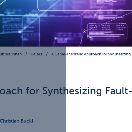
ublikationen
Details
A Game-theoretic Approach for Synthesizing
oach for Synthesizing Faul
Christian Buckl