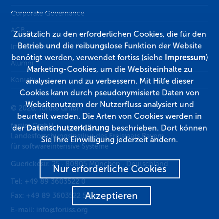
Corporate Governance
AGB
Zusätzlich zu den erforderlichen Cookies, die für den
Betrieb und die reibungslose Funktion der Website
Impressum
benötigt werden, verwendet fortiss (siehe
Impressum
)
Alumni
Marketing-Cookies, um die Websiteinhalte zu
Kontakt
analysieren und zu verbessern. Mit Hilfe dieser
Cookies kann durch pseudonymisierte Daten von
Websitenutzern der Nutzerfluss analysiert und
© 2026, fortiss GmbH
beurteilt werden. Die Arten von Cookies werden in
fortiss GmbH
der
Datenschutzerklärung
beschrieben. Dort können
Landesforschungsinstitut des Freistaats Bayern
Sie Ihre Einwilligung jederzeit ändern.
für softwareintensive Systeme
Guerickestr. 25
·
80805
München
·
Deutschland
Nur erforderliche Cookies
Tel:
+49 89 3603522 0
Akzeptieren
Fax:
+49 89 3603522 50
E-mail:
info@fortiss.org