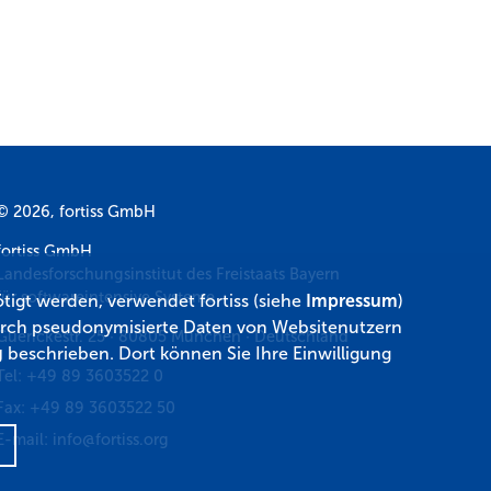
© 2026, fortiss GmbH
fortiss GmbH
Landesforschungsinstitut des Freistaats Bayern
für softwareintensive Systeme
tigt werden, verwendet fortiss (siehe
Impressum
)
 durch pseudonymisierte Daten von Websitenutzern
Guerickestr. 25
·
80805
München
·
Deutschland
g
beschrieben. Dort können Sie Ihre Einwilligung
Tel:
+49 89 3603522 0
Fax:
+49 89 3603522 50
E-mail:
info@fortiss.org