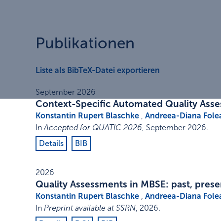
Publikationen
Liste als BibTeX-Datei exportieren
September 2026
Context-Specific Automated Quality Ass
Konstantin Rupert Blaschke
,
Andreea-Diana Fole
In
Accepted for QUATIC 2026
,
September 2026
.
Details
BIB
2026
Quality Assessments in MBSE: past, prese
Konstantin Rupert Blaschke
,
Andreea-Diana Fole
In
Preprint available at SSRN
,
2026
.