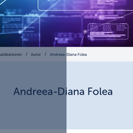
ublikationen
Autor
Andreea-Diana Folea
Andreea-Diana
Folea