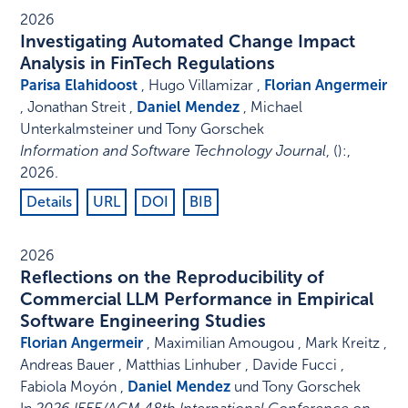
2026
Investigating Automated Change Impact
Analysis in FinTech Regulations
Parisa Elahidoost
, Hugo Villamizar ,
Florian Angermeir
, Jonathan Streit ,
Daniel Mendez
, Michael
Unterkalmsteiner und Tony Gorschek
Information and Software Technology Journal
,
()
:
,
2026
.
Details
URL
DOI
BIB
2026
Reflections on the Reproducibility of
Commercial LLM Performance in Empirical
Software Engineering Studies
Florian Angermeir
, Maximilian Amougou , Mark Kreitz ,
Andreas Bauer , Matthias Linhuber , Davide Fucci ,
Fabiola Moyón ,
Daniel Mendez
und Tony Gorschek