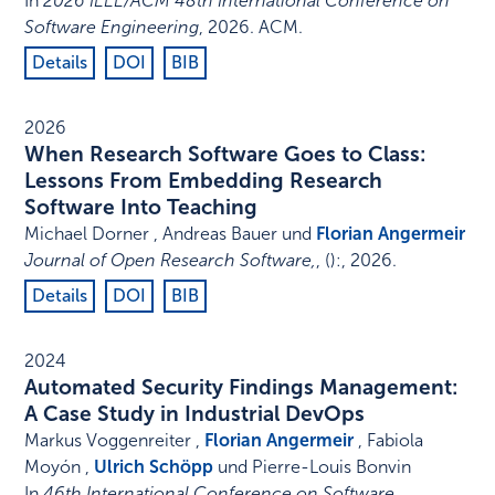
In
2026 IEEE/ACM 48th International Conference on
Software Engineering
,
2026
.
ACM
.
Details
DOI
BIB
2026
When Research Software Goes to Class:
Lessons From Embedding Research
Software Into Teaching
Michael Dorner , Andreas Bauer und
Florian Angermeir
Journal of Open Research Software,
,
()
:
,
2026
.
Details
DOI
BIB
2024
Automated Security Findings Management:
A Case Study in Industrial DevOps
Markus Voggenreiter ,
Florian Angermeir
, Fabiola
Moyón ,
Ulrich Schöpp
und Pierre-Louis Bonvin
In
46th International Conference on Software