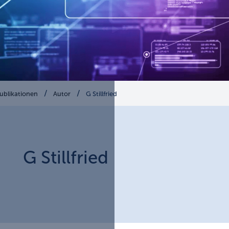
ublikationen
Autor
G Stillfried
G
Stillfried