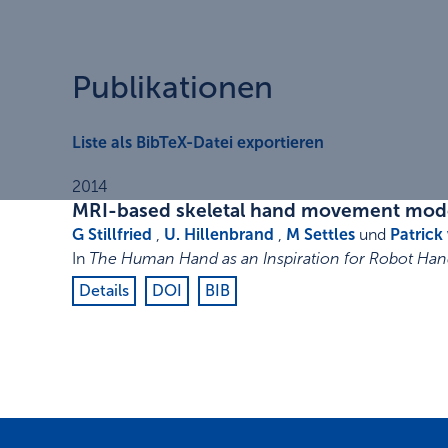
Publikationen
Liste als BibTeX-Datei exportieren
2014
MRI-based skeletal hand movement mod
G Stillfried
,
U. Hillenbrand
,
M Settles
und
Patrick
In
The Human Hand as an Inspiration for Robot H
Details
DOI
BIB