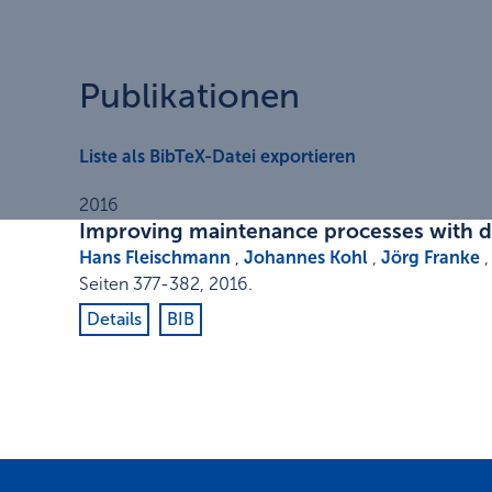
Publikationen
Liste als BibTeX-Datei exportieren
2016
Improving maintenance processes with d
Hans Fleischmann
,
Johannes Kohl
,
Jörg Franke
Seiten 377-382
,
2016
.
Details
BIB