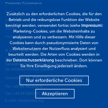
Corporate Governance
AGB
Zusätzlich zu den erforderlichen Cookies, die für den
Betrieb und die reibungslose Funktion der Website
Impressum
benötigt werden, verwendet fortiss (siehe
Impressum
)
Alumni
Marketing-Cookies, um die Websiteinhalte zu
Kontakt
analysieren und zu verbessern. Mit Hilfe dieser
Cookies kann durch pseudonymisierte Daten von
Websitenutzern der Nutzerfluss analysiert und
© 2026, fortiss GmbH
beurteilt werden. Die Arten von Cookies werden in
fortiss GmbH
der
Datenschutzerklärung
beschrieben. Dort können
Landesforschungsinstitut des Freistaats Bayern
Sie Ihre Einwilligung jederzeit ändern.
für softwareintensive Systeme
Guerickestr. 25
·
80805
München
·
Deutschland
Nur erforderliche Cookies
Tel:
+49 89 3603522 0
Akzeptieren
Fax:
+49 89 3603522 50
E-mail:
info@fortiss.org