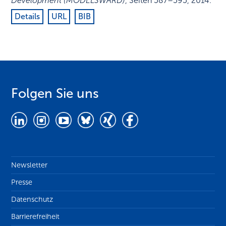
Development (MODELSWARD)
,
Seiten 587–595
,
2014
.
Details
URL
BIB
Folgen Sie uns
Newsletter
Presse
Datenschutz
Barrierefreiheit