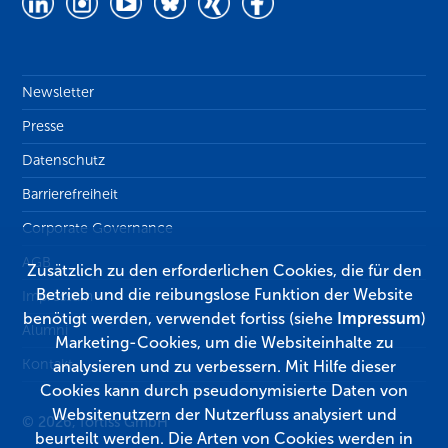
Newsletter
Presse
Datenschutz
Barrierefreiheit
Corporate Governance
AGB
Zusätzlich zu den erforderlichen Cookies, die für den
Betrieb und die reibungslose Funktion der Website
Impressum
benötigt werden, verwendet fortiss (siehe
Impressum
)
Alumni
Marketing-Cookies, um die Websiteinhalte zu
Kontakt
analysieren und zu verbessern. Mit Hilfe dieser
Cookies kann durch pseudonymisierte Daten von
Websitenutzern der Nutzerfluss analysiert und
© 2026, fortiss GmbH
beurteilt werden. Die Arten von Cookies werden in