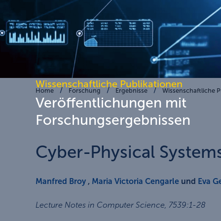
Wissenschaftliche Publikationen
Home
Forschung
Ergebnisse
Wissenschaftliche P
Veröffentlichungen mit
Forschungsergebnissen
Cyber-Physical System
Manfred Broy
,
Maria Victoria Cengarle
und
Eva G
Lecture Notes in Computer Science
,
7539
:
1-28