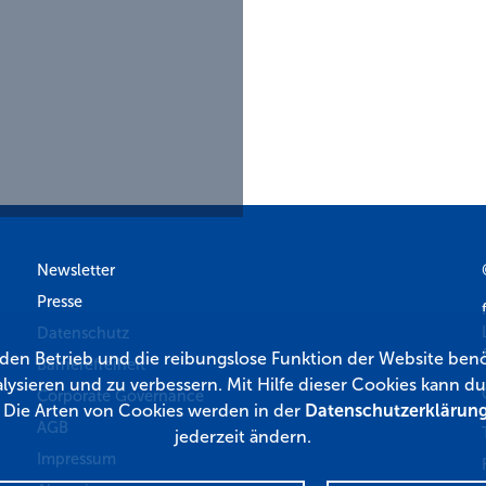
Newsletter
Presse
Datenschutz
r den Betrieb und die reibungslose Funktion der Website benö
Barrierefreiheit
lysieren und zu verbessern. Mit Hilfe dieser Cookies kann
Corporate Governance
. Die Arten von Cookies werden in der
Datenschutzerklärun
AGB
jederzeit ändern.
Impressum