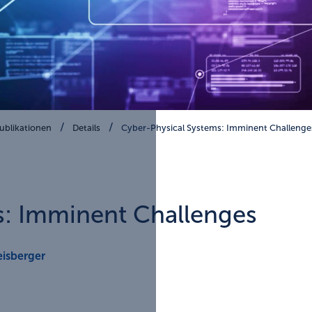
ublikationen
Details
Cyber-Physical Systems: Imminent Challenge
s: Imminent Challenges
eisberger