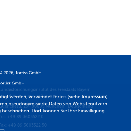
© 2026, fortiss GmbH
fortiss GmbH
Landesforschungsinstitut des Freistaats Bayern
für softwareintensive Systeme
tigt werden, verwendet fortiss (siehe
Impressum
)
 durch pseudonymisierte Daten von Websitenutzern
Guerickestr. 25
·
80805
München
·
Deutschland
g
beschrieben. Dort können Sie Ihre Einwilligung
Tel:
+49 89 3603522 0
Fax:
+49 89 3603522 50