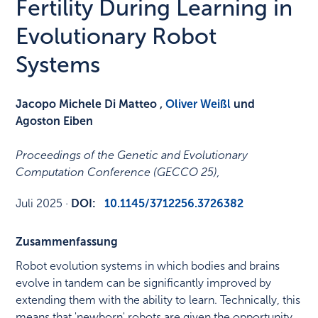
Fertility During Learning in
Evolutionary Robot
Systems
Jacopo Michele Di Matteo ,
Oliver Weißl
und
Agoston Eiben
Proceedings of the Genetic and Evolutionary
Computation Conference (GECCO 25)
,
Juli 2025
·
DOI:
10.1145/3712256.3726382
Zusammenfassung
Robot evolution systems in which bodies and brains
evolve in tandem can be significantly improved by
extending them with the ability to learn. Technically, this
means that 'newborn' robots are given the opportunity