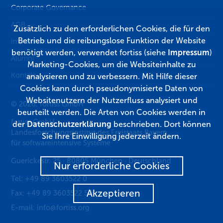
Corporate Governance
AGB
Zusätzlich zu den erforderlichen Cookies, die für den
Betrieb und die reibungslose Funktion der Website
Impressum
benötigt werden, verwendet fortiss (siehe
Impressum
)
Alumni
Marketing-Cookies, um die Websiteinhalte zu
Kontakt
analysieren und zu verbessern. Mit Hilfe dieser
Cookies kann durch pseudonymisierte Daten von
Websitenutzern der Nutzerfluss analysiert und
© 2026, fortiss GmbH
beurteilt werden. Die Arten von Cookies werden in
fortiss GmbH
der
Datenschutzerklärung
beschrieben. Dort können
Landesforschungsinstitut des Freistaats Bayern
Sie Ihre Einwilligung jederzeit ändern.
für softwareintensive Systeme
Guerickestr. 25
·
80805
München
·
Deutschland
Nur erforderliche Cookies
Tel:
+49 89 3603522 0
Akzeptieren
Fax:
+49 89 3603522 50
E-mail:
info@fortiss.org