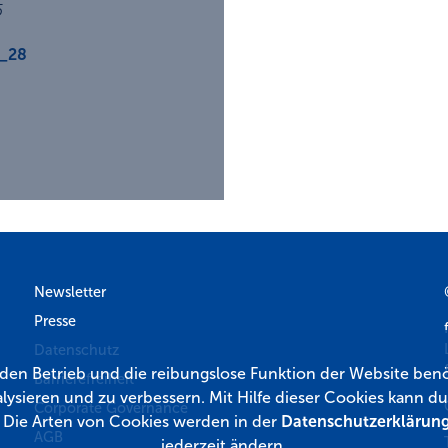
5
2_28
Newsletter
Presse
Datenschutz
r den Betrieb und die reibungslose Funktion der Website benö
Barrierefreiheit
lysieren und zu verbessern. Mit Hilfe dieser Cookies kann
Corporate Governance
. Die Arten von Cookies werden in der
Datenschutzerklärun
AGB
jederzeit ändern.