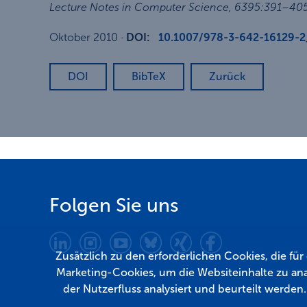
Lecture Notes in Computer Science
,
6395
:
391–40
Oktober 2010
·
DOI:
10.1007/978-3-642-16129-
DOI
BibTeX
Zurück
Folgen Sie uns
Zusätzlich zu den erforderlichen Cookies, die fü
Marketing-Cookies, um die Websiteinhalte zu ana
der Nutzerfluss analysiert und beurteilt werden