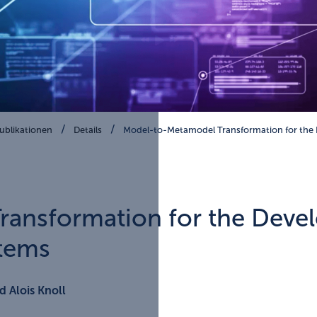
ublikationen
Details
Model-to-Metamodel Transformation for th
ansformation for the Deve
tems
 Alois Knoll