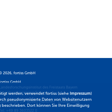
© 2026, fortiss GmbH
fortiss GmbH
Landesforschungsinstitut des Freistaats Bayern
für softwareintensive Systeme
tigt werden, verwendet fortiss (siehe
Impressum
)
 durch pseudonymisierte Daten von Websitenutzern
Guerickestr. 25
·
80805
München
·
Deutschland
g
beschrieben. Dort können Sie Ihre Einwilligung
Tel:
+49 89 3603522 0