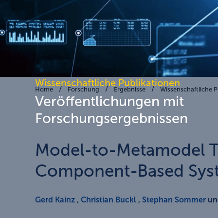
Wissenschaftliche Publikationen
Home
Forschung
Ergebnisse
Wissenschaftliche P
Veröffentlichungen mit
Forschungsergebnissen
Model-to-Metamodel Tr
Component-Based Sys
Gerd Kainz
,
Christian Buckl
,
Stephan Sommer
und