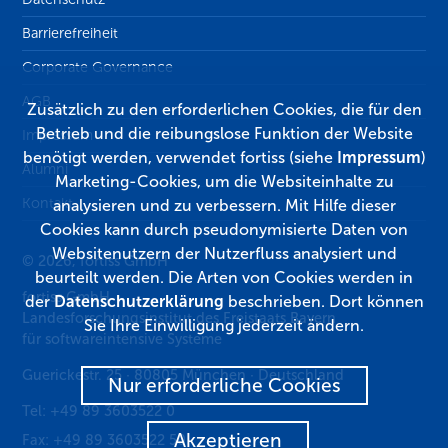
Barrierefreiheit
Corporate Governance
AGB
Zusätzlich zu den erforderlichen Cookies, die für den
Betrieb und die reibungslose Funktion der Website
Impressum
benötigt werden, verwendet fortiss (siehe
Impressum
)
Alumni
Marketing-Cookies, um die Websiteinhalte zu
Kontakt
analysieren und zu verbessern. Mit Hilfe dieser
Cookies kann durch pseudonymisierte Daten von
Websitenutzern der Nutzerfluss analysiert und
© 2026, fortiss GmbH
beurteilt werden. Die Arten von Cookies werden in
fortiss GmbH
der
Datenschutzerklärung
beschrieben. Dort können
Landesforschungsinstitut des Freistaats Bayern
Sie Ihre Einwilligung jederzeit ändern.
für softwareintensive Systeme
Guerickestr. 25
·
80805
München
·
Deutschland
Nur erforderliche Cookies
Tel:
+49 89 3603522 0
Akzeptieren
Fax:
+49 89 3603522 50