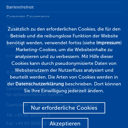
Barrierefreiheit
Corporate Governance
AGB
Zusätzlich zu den erforderlichen Cookies, die für den
Betrieb und die reibungslose Funktion der Website
Impressum
benötigt werden, verwendet fortiss (siehe
Impressum
)
Alumni
Marketing-Cookies, um die Websiteinhalte zu
Kontakt
analysieren und zu verbessern. Mit Hilfe dieser
Cookies kann durch pseudonymisierte Daten von
Websitenutzern der Nutzerfluss analysiert und
© 2026, fortiss GmbH
beurteilt werden. Die Arten von Cookies werden in
fortiss GmbH
der
Datenschutzerklärung
beschrieben. Dort können
Landesforschungsinstitut des Freistaats Bayern
Sie Ihre Einwilligung jederzeit ändern.
für softwareintensive Systeme
Guerickestr. 25
·
80805
München
·
Deutschland
Nur erforderliche Cookies
Tel:
+49 89 3603522 0
Akzeptieren
Fax:
+49 89 3603522 50