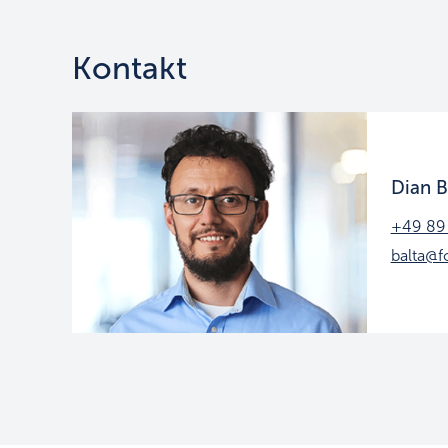
Kontakt
Dian B
+49 89
balta@fo