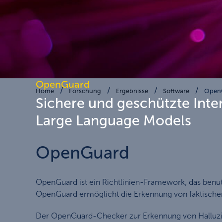
OpenGuard
Home
Forschung
Ergebnisse
Software
Open
Sichere und geschützte Inte
Large Language Models
OpenGuard
OpenGuard ist ein Richtlinien-Framework, das benut
OpenGuard ermöglicht die Erkennung von faktischen H
Der OpenGuard-Checker zur Erkennung von Halluzina