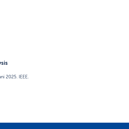
sis
uni 2025
.
IEEE
.