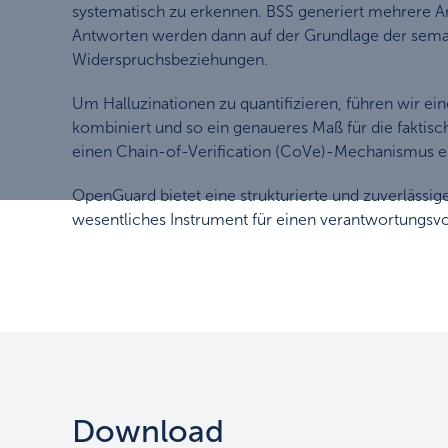
systematisch zu erkennen. BSS generiert mehrere An
Antworten werden dann auf der Grundlage der semant
Widerspruchsbeziehungen.
Um Halluzinationen zu quantifizieren, führen wir 
kombiniert und so ein genaueres Maß für die faktisch
einen Chain-of-Verification (CoVe)-Mechanismus ei
OpenGuard bietet eine strukturierte und zuverlässi
wesentliches Instrument für einen verantwortungsvo
Download