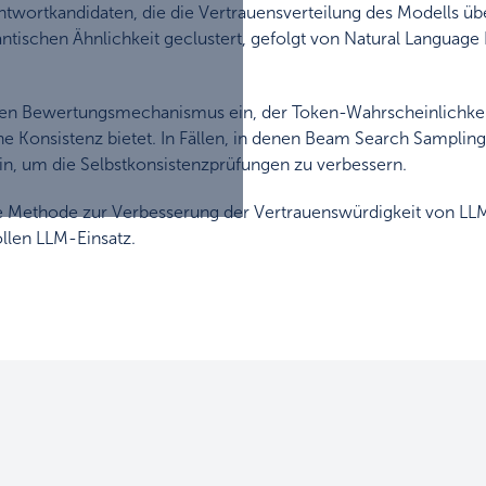
twortkandidaten, die die Vertrauensverteilung des Modells üb
ischen Ähnlichkeit geclustert, gefolgt von Natural Language 
einen Bewertungsmechanismus ein, der Token-Wahrscheinlichke
e Konsistenz bietet. In Fällen, in denen Beam Search Sampling (
n, um die Selbstkonsistenzprüfungen zu verbessern.
ge Methode zur Verbesserung der Vertrauenswürdigkeit von LLM-
llen LLM-Einsatz.