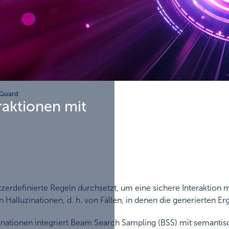
Guard
raktionen mit
zerdefinierte Regeln durchsetzt, um eine sichere Interaktion 
alluzinationen, d. h. von Fällen, in denen die generierten E
tionen integriert Beam Search Sampling (BSS) mit semantisc