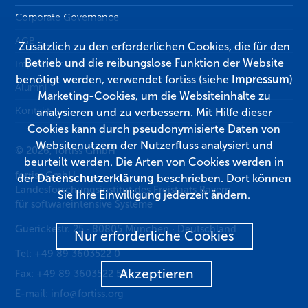
Corporate Governance
AGB
Zusätzlich zu den erforderlichen Cookies, die für den
Betrieb und die reibungslose Funktion der Website
Impressum
benötigt werden, verwendet fortiss (siehe
Impressum
)
Alumni
Marketing-Cookies, um die Websiteinhalte zu
Kontakt
analysieren und zu verbessern. Mit Hilfe dieser
Cookies kann durch pseudonymisierte Daten von
Websitenutzern der Nutzerfluss analysiert und
© 2026, fortiss GmbH
beurteilt werden. Die Arten von Cookies werden in
fortiss GmbH
der
Datenschutzerklärung
beschrieben. Dort können
Landesforschungsinstitut des Freistaats Bayern
Sie Ihre Einwilligung jederzeit ändern.
für softwareintensive Systeme
Guerickestr. 25
·
80805
München
·
Deutschland
Nur erforderliche Cookies
Tel:
+49 89 3603522 0
Akzeptieren
Fax:
+49 89 3603522 50
E-mail:
info@fortiss.org