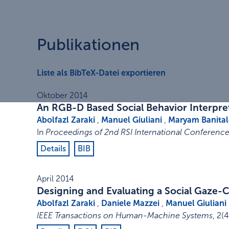
Publikationen
Liste als BibTeX-Datei exportieren
Oktober 2014
An RGB-D Based Social Behavior Interpre
Abolfazl Zaraki
,
Manuel Giuliani
,
Maryam Banital
In
Proceedings of 2nd RSI International Conferenc
Details
BIB
April 2014
Designing and Evaluating a Social Gaze-
Abolfazl Zaraki
,
Daniele Mazzei
,
Manuel Giuliani
IEEE Transactions on Human-Machine Systems
,
2
(4