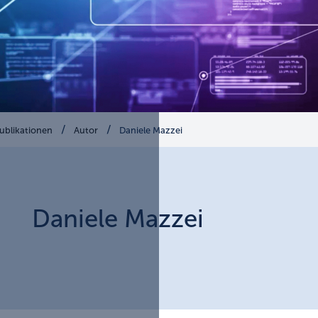
ublikationen
Autor
Daniele Mazzei
Daniele
Mazzei