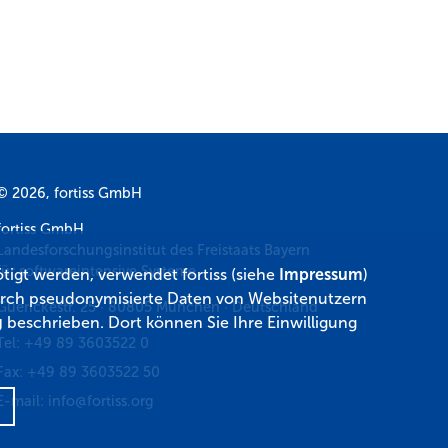
© 2026, fortiss GmbH
fortiss GmbH
Landesforschungsinstitut des Freistaats Bayern
für softwareintensive Systeme
tigt werden, verwendet fortiss (siehe
Impressum
)
 durch pseudonymisierte Daten von Websitenutzern
Guerickestr. 25
·
80805
München
·
Deutschland
g
beschrieben. Dort können Sie Ihre Einwilligung
Tel:
+49 89 3603522 0
Fax:
+49 89 3603522 50
E-mail:
info@fortiss.org