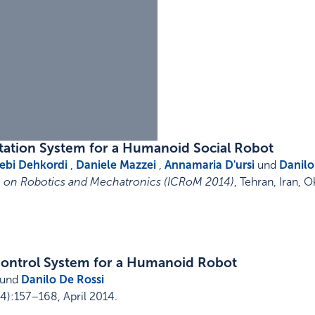
tation System for a Humanoid Social Robot
ebi Dehkordi
,
Daniele Mazzei
,
Annamaria D'ursi
und
Danilo
e on Robotics and Mechatronics (ICRoM 2014)
,
Tehran, Iran
,
O
Control System for a Humanoid Robot
und
Danilo De Rossi
4)
:
157–168
,
April 2014
.