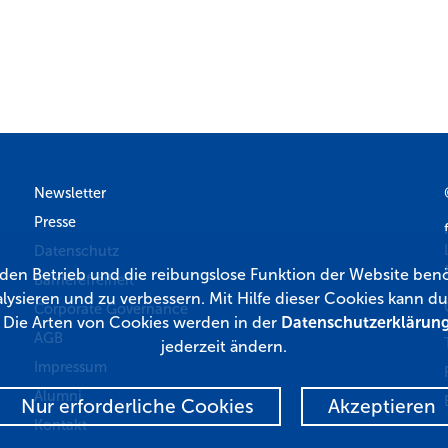
Newsletter
Presse
Datenschutz
r den Betrieb und die reibungslose Funktion der Website benö
Barrierefreiheit
lysieren und zu verbessern. Mit Hilfe dieser Cookies kann
Corporate Governance
. Die Arten von Cookies werden in der
Datenschutzerklärun
AGB
jederzeit ändern.
Impressum
Alumni
Nur erforderliche Cookies
Akzeptieren
Kontakt