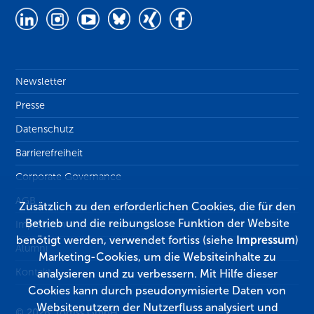
Newsletter
Presse
Datenschutz
Barrierefreiheit
Corporate Governance
AGB
Zusätzlich zu den erforderlichen Cookies, die für den
Betrieb und die reibungslose Funktion der Website
Impressum
benötigt werden, verwendet fortiss (siehe
Impressum
)
Alumni
Marketing-Cookies, um die Websiteinhalte zu
Kontakt
analysieren und zu verbessern. Mit Hilfe dieser
Cookies kann durch pseudonymisierte Daten von
Websitenutzern der Nutzerfluss analysiert und
© 2026, fortiss GmbH