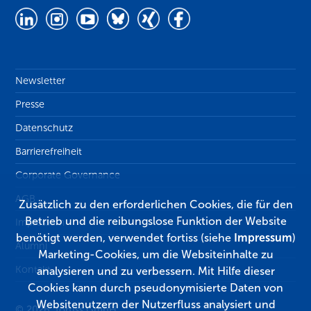
Newsletter
Presse
Datenschutz
Barrierefreiheit
Corporate Governance
AGB
Zusätzlich zu den erforderlichen Cookies, die für den
Betrieb und die reibungslose Funktion der Website
Impressum
benötigt werden, verwendet fortiss (siehe
Impressum
)
Alumni
Marketing-Cookies, um die Websiteinhalte zu
Kontakt
analysieren und zu verbessern. Mit Hilfe dieser
Cookies kann durch pseudonymisierte Daten von
Websitenutzern der Nutzerfluss analysiert und
© 2026, fortiss GmbH