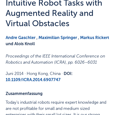
Intuitive Robot Tasks with
Augmented Reality and
Virtual Obstacles
Andre Gaschler
,
Maximilian Springer
,
Markus Rickert
und Alois Knoll
Proceedings of the IEEE International Conference on
Robotics and Automation (ICRA)
,
pp. 6026–6031
Juni 2014
·
Hong Kong, China
·
DOI:
10.1109/ICRA.2014.6907747
Zusammenfassung
Today's industrial robots require expert knowledge and
are not profitable for small and medium sized
enterprises with their small lot sizes. It is our strong