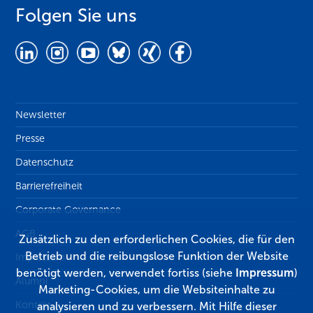
Folgen Sie uns
Newsletter
Presse
Datenschutz
Barrierefreiheit
Corporate Governance
AGB
Zusätzlich zu den erforderlichen Cookies, die für den
Betrieb und die reibungslose Funktion der Website
Impressum
benötigt werden, verwendet fortiss (siehe
Impressum
)
Alumni
Marketing-Cookies, um die Websiteinhalte zu
Kontakt
analysieren und zu verbessern. Mit Hilfe dieser