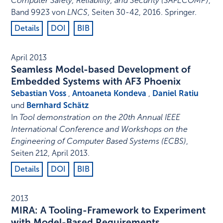
Computer Safety, Reliability, and Security (SAFECOMP)
,
Band 9923 von
LNCS
,
Seiten 30-42
,
2016
.
Springer
.
Details
DOI
BIB
April 2013
Seamless Model-based Development of
Embedded Systems with AF3 Phoenix
Sebastian Voss
,
Antoaneta Kondeva
,
Daniel Ratiu
und
Bernhard Schätz
In
Tool demonstration on the 20th Annual IEEE
International Conference and Workshops on the
Engineering of Computer Based Systems (ECBS)
,
Seiten 212
,
April 2013
.
Details
DOI
BIB
2013
MIRA: A Tooling-Framework to Experiment
with Model-Based Requirements