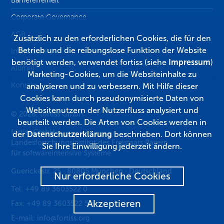
Corporate Governance
AGB
Zusätzlich zu den erforderlichen Cookies, die für den
Betrieb und die reibungslose Funktion der Website
Impressum
benötigt werden, verwendet fortiss (siehe
Impressum
)
Alumni
Marketing-Cookies, um die Websiteinhalte zu
Kontakt
analysieren und zu verbessern. Mit Hilfe dieser
Cookies kann durch pseudonymisierte Daten von
Websitenutzern der Nutzerfluss analysiert und
© 2026, fortiss GmbH
beurteilt werden. Die Arten von Cookies werden in
fortiss GmbH
der
Datenschutzerklärung
beschrieben. Dort können
Landesforschungsinstitut des Freistaats Bayern
Sie Ihre Einwilligung jederzeit ändern.
für softwareintensive Systeme
Guerickestr. 25
·
80805
München
·
Deutschland
Nur erforderliche Cookies
Tel:
+49 89 3603522 0
Akzeptieren
Fax:
+49 89 3603522 50
E-mail:
info@fortiss.org