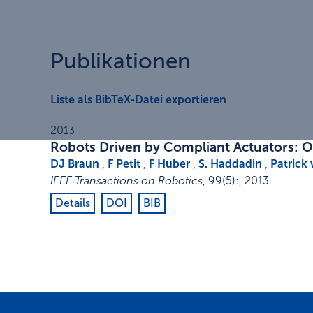
Publikationen
Liste als BibTeX-Datei exportieren
2013
Robots Driven by Compliant Actuators: O
DJ Braun
,
F Petit
,
F Huber
,
S. Haddadin
,
Patrick
IEEE Transactions on Robotics
,
99
(5)
:
,
2013
.
Details
DOI
BIB