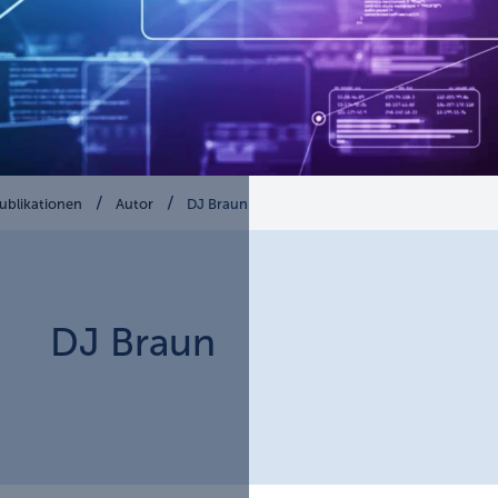
ublikationen
Autor
DJ Braun
DJ
Braun