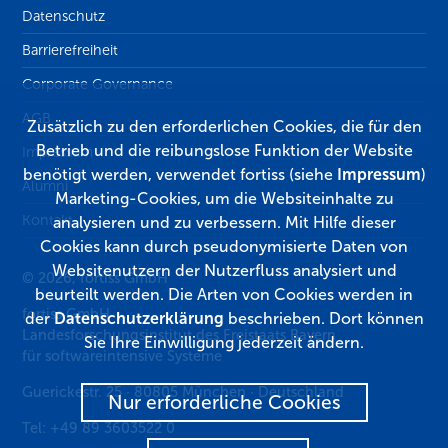
Datenschutz
Barrierefreiheit
Corporate Governance
AGB
Zusätzlich zu den erforderlichen Cookies, die für den
Betrieb und die reibungslose Funktion der Website
Impressum
benötigt werden, verwendet fortiss (siehe
Impressum
)
Alumni
Marketing-Cookies, um die Websiteinhalte zu
Kontakt
analysieren und zu verbessern. Mit Hilfe dieser
Cookies kann durch pseudonymisierte Daten von
Websitenutzern der Nutzerfluss analysiert und
© 2026, fortiss GmbH
beurteilt werden. Die Arten von Cookies werden in
fortiss GmbH
der
Datenschutzerklärung
beschrieben. Dort können
Landesforschungsinstitut des Freistaats Bayern
Sie Ihre Einwilligung jederzeit ändern.
für softwareintensive Systeme
Guerickestr. 25
·
80805
München
·
Deutschland
Nur erforderliche Cookies
Tel:
+49 89 3603522 0