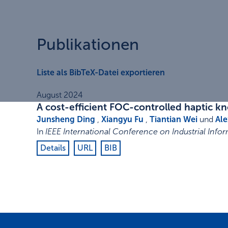
Publikationen
Liste als BibTeX-Datei exportieren
August 2024
A cost-efficient FOC-controlled haptic k
Junsheng Ding
,
Xiangyu Fu
,
Tiantian Wei
und
Ale
In
IEEE International Conference on Industrial Infor
Details
URL
BIB