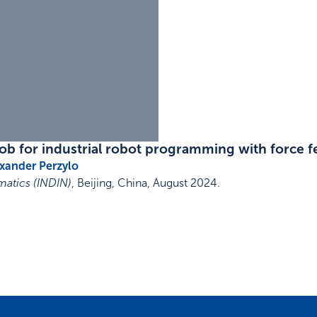
nob for industrial robot programming with force 
xander Perzylo
matics (INDIN)
,
Beijing, China
,
August 2024
.