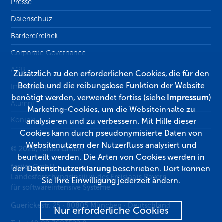
Presse
Datenschutz
Barrierefreiheit
Corporate Governance
AGB
Zusätzlich zu den erforderlichen Cookies, die für den
Betrieb und die reibungslose Funktion der Website
Impressum
benötigt werden, verwendet fortiss (siehe
Impressum
)
Alumni
Marketing-Cookies, um die Websiteinhalte zu
Kontakt
analysieren und zu verbessern. Mit Hilfe dieser
Cookies kann durch pseudonymisierte Daten von
Websitenutzern der Nutzerfluss analysiert und
© 2026, fortiss GmbH
beurteilt werden. Die Arten von Cookies werden in
fortiss GmbH
der
Datenschutzerklärung
beschrieben. Dort können
Landesforschungsinstitut des Freistaats Bayern
Sie Ihre Einwilligung jederzeit ändern.
für softwareintensive Systeme
Guerickestr. 25
·
80805
München
·
Deutschland
Nur erforderliche Cookies