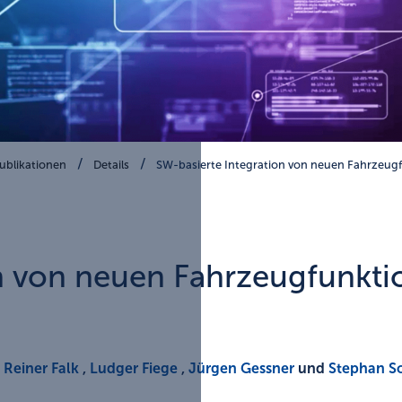
ublikationen
Details
SW-basierte Integration von neuen Fahrzeugf
n von neuen Fahrzeugfunktion
,
Reiner Falk
,
Ludger Fiege
,
Jürgen Gessner
und
Stephan 