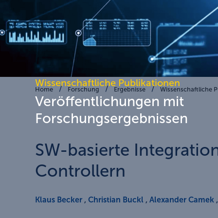
Wissenschaftliche Publikationen
Home
Forschung
Ergebnisse
Wissenschaftliche P
Veröffentlichungen mit
Forschungsergebnissen
SW-basierte Integratio
Controllern
Klaus Becker
,
Christian Buckl
,
Alexander Camek