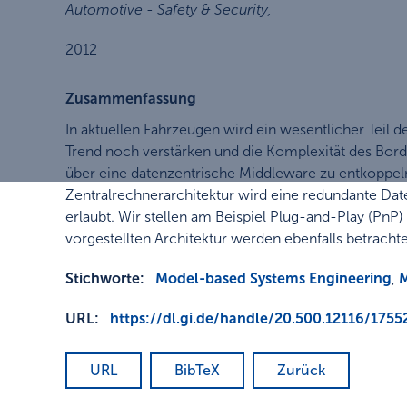
Automotive - Safety & Security
,
2012
Zusammenfassung
In aktuellen Fahrzeugen wird ein wesentlicher Teil d
Trend noch verstärken und die Komplexität des Bord
über eine datenzentrische Middleware zu entkoppeln
Zentralrechnerarchitektur wird eine redundante Date
erlaubt. Wir stellen am Beispiel Plug-and-Play (PnP
vorgestellten Architektur werden ebenfalls betrachte
Stichworte:
Model-based Systems Engineering
,
URL:
https://dl.gi.de/handle/20.500.12116/1755
URL
BibTeX
Zurück