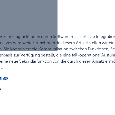
er Fahrzeugfunktionen durch Software realisiert. Die Integrati
netzes wird weiter zunehmen. In diesem Artikel stellen wir ei
. Sie koordiniert die Kommunikation zwischen Funktionen, Sens
nbasis zur Verfügung gestellt, die eine fail-operational Ausfü
) eine neue Sekundärfunktion vor, die durch diesen Ansatz ermö
t.
MbSE
2