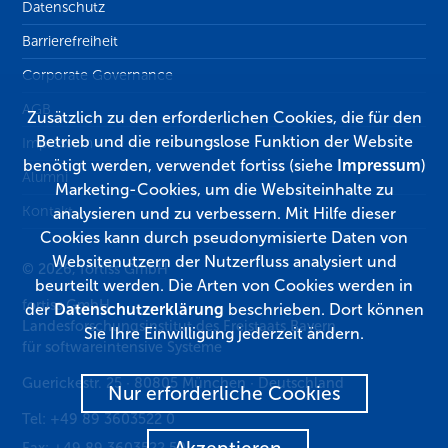
Datenschutz
Barrierefreiheit
Corporate Governance
AGB
Zusätzlich zu den erforderlichen Cookies, die für den
Betrieb und die reibungslose Funktion der Website
Impressum
benötigt werden, verwendet fortiss (siehe
Impressum
)
Alumni
Marketing-Cookies, um die Websiteinhalte zu
Kontakt
analysieren und zu verbessern. Mit Hilfe dieser
Cookies kann durch pseudonymisierte Daten von
Websitenutzern der Nutzerfluss analysiert und
© 2026, fortiss GmbH
beurteilt werden. Die Arten von Cookies werden in
fortiss GmbH
der
Datenschutzerklärung
beschrieben. Dort können
Landesforschungsinstitut des Freistaats Bayern
Sie Ihre Einwilligung jederzeit ändern.
für softwareintensive Systeme
Guerickestr. 25
·
80805
München
·
Deutschland
Nur erforderliche Cookies
Tel:
+49 89 3603522 0
Fax:
+49 89 3603522 50