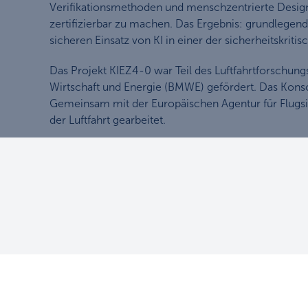
Verifikationsmethoden und menschzentrierte Design
zertifizierbar zu machen. Das Ergebnis: grundlege
sicheren Einsatz von KI in einer der sicherheitskrit
Das Projekt KIEZ4-0 war Teil des Luftfahrtforsch
Wirtschaft und Energie (BMWE) gefördert. Das Konsor
Gemeinsam mit der Europäischen Agentur für Flugsich
der Luftfahrt gearbeitet.