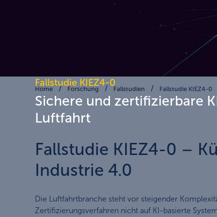
Fallstudie KIEZ4-0
Home
Forschung
Fallstudien
Fallstudie KIEZ4-0
Sichere und zertifizierbare KI
Luftfahrt
Fallstudie KIEZ4-0 – Kü
Industrie 4.0
Die Luftfahrtbranche steht vor steigender Komplexitä
Zertifizierungsverfahren nicht auf KI-basierte Syst