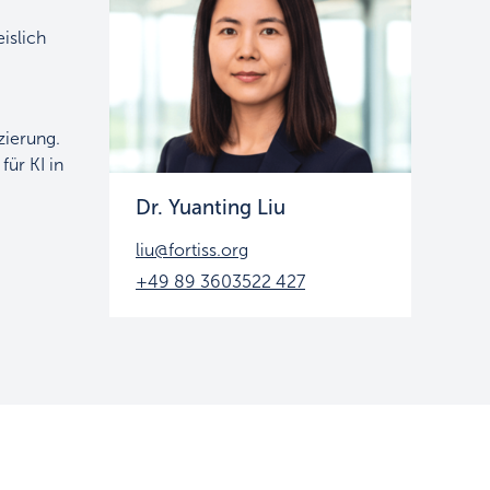
islich
zierung.
ür KI in
Dr. Yuanting Liu
liu@fortiss.org
+49 89 3603522 427