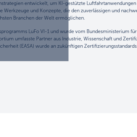
strategien entwickelt, um KI-gestützte Luftfahrtanwendungen
nde Werkzeuge und Konzepte, die den zuverlässigen und nachwe
ischsten Branchen der Welt ermöglichen.
ungsprogramms LuFo VI-1 und wurde vom Bundesministerium für
tium umfasste Partner aus Industrie, Wissenschaft und Zertifi
erheit (EASA) wurde an zukünftigen Zertifizierungsstandards f