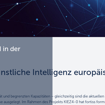
 in der
nstliche Intelligenz europäis
t und begrenzten Kapazitäten – gleichzeitig sind die aktuellen
eme ausgelegt. Im Rahmen des Projekts KIEZ4-0 hat fortiss form